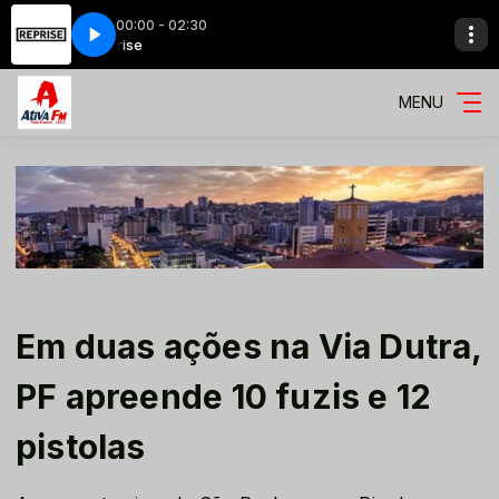
00:00 - 02:30
ise
Reprise
MENU
Em duas ações na Via Dutra,
PF apreende 10 fuzis e 12
pistolas