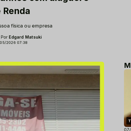
e Renda
ssoa física ou empresa
- Por
Edgard Matsuki
/05/2026 07:38
M
T
07