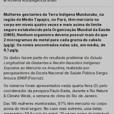
© Rovena Rosa/Agência Brasil
Mulheres gestantes da Terra Indígena Munduruku, na
região do Médio Tapajós, no Pará, têm mercúrio no
corpo em níveis quatro vezes e meio acima do limite
seguro estabelecido pela Organização Mundial da Saúde
(OMS). Nenhum organismo deveria possuir mais do que
2 microgramas do metal para cada grama de cabelo
(µg/g). Os níveis encontrados nelas são, em média, de
9,1 µg/g.
Os dados fazem parte do resultado preliminar do
Estudo
Longitudinal de Gestantes e Recém-Nascidos Indígenas
Expostos ao Mercúrio na Amazônia
, realizado por
pesquisadores da Escola Nacional de Saúde Pública Sergio
Arouca (ENSP/Fiocruz).
Os números foram apresentados nesta quarta-feira (3) pelo
coordenador da pesquisa Paulo Basta, durante a Rio Nature
& Climate Week, a semana do clima do Rio de Janeiro.
Das 195 mulheres monitoradas, 97% têm mercúrio no corpo
acima do nível seguro. No caso mais extremo, uma delas
apresentou 39,9 µg/g do metal, 20 vezes acima do tolerável.