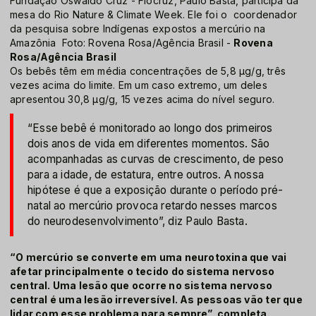
Fundação Oswaldo Cruz - Fiocruz, Paulo Basta, participa da
mesa do Rio Nature & Climate Week. Ele foi o coordenador
da pesquisa sobre Indígenas expostos a mercúrio na
Amazônia Foto: Rovena Rosa/Agência Brasil -
Rovena
Rosa/Agência Brasil
Os bebês têm em média concentrações de 5,8 µg/g, três
vezes acima do limite. Em um caso extremo, um deles
apresentou 30,8 µg/g, 15 vezes acima do nível seguro.
“Esse bebê é monitorado ao longo dos primeiros
dois anos de vida em diferentes momentos. São
acompanhadas as curvas de crescimento, de peso
para a idade, de estatura, entre outros. A nossa
hipótese é que a exposição durante o período pré-
natal ao mercúrio provoca retardo nesses marcos
do neurodesenvolvimento”, diz Paulo Basta.
“O mercúrio se converte em uma neurotoxina que vai
afetar principalmente o tecido do sistema nervoso
central. Uma lesão que ocorre no sistema nervoso
central é uma lesão irreversível. As pessoas vão ter que
lidar com esse problema para sempre”, completa.