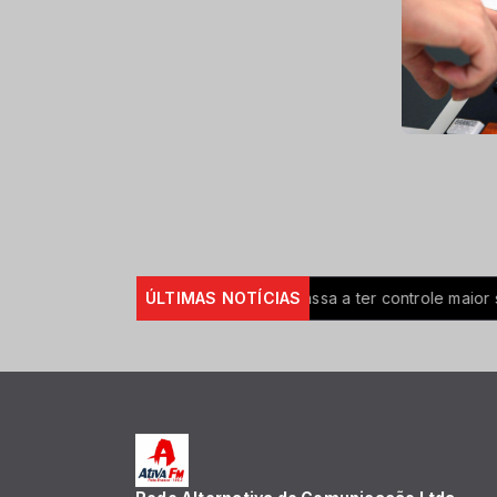
ara R$ 150 milhões
ÚLTIMAS NOTÍCIAS
Brasil passa a ter controle maior sobre p