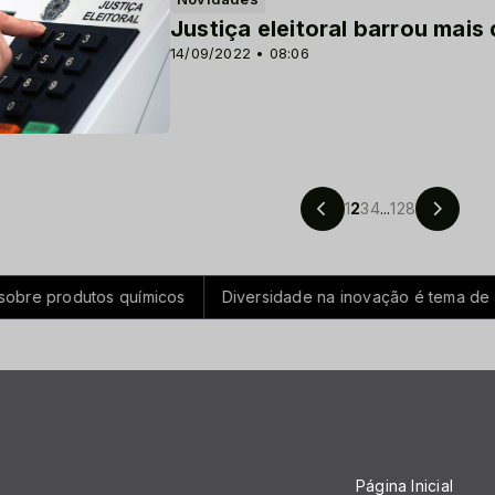
Justiça eleitoral barrou mais
14/09/2022 • 08:06
1
2
3
4
...
128
rodutos químicos
Diversidade na inovação é tema de conferên
Página Inicial