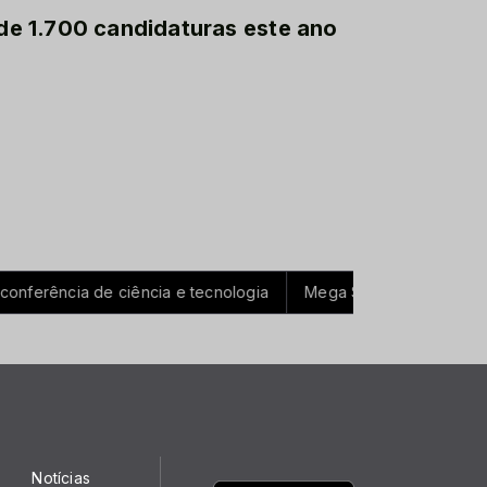
 de 1.700 candidaturas este ano
cia de ciência e tecnologia
Mega Sena acumula e pode pagar
Notícias