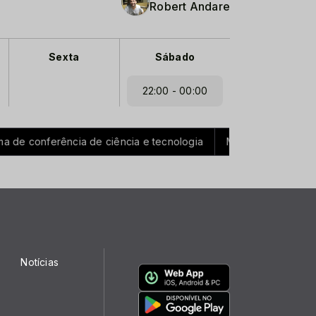
Robert Andare
Sexta
Sábado
22:00 - 00:00
e conferência de ciência e tecnologia
Mega Sena acumula e 
Notícias