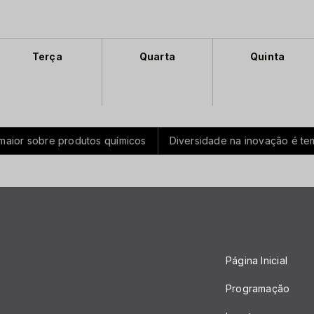
Terça
Quarta
Quinta
ior sobre produtos químicos
Diversidade na inovação é tema d
Página Inicial
Programação