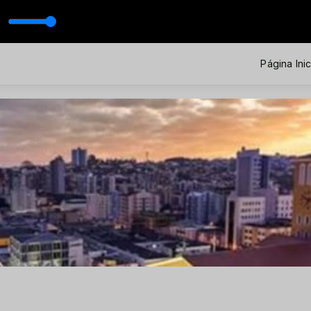
escinski
o Wescinski
Página Inic