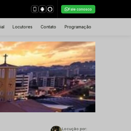
Fale conosco
ial
Locutores
Contato
Programação
Locução por: