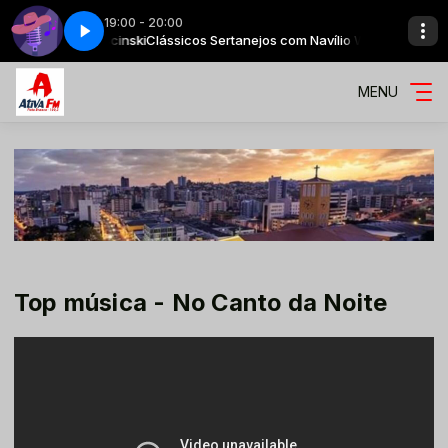
19:00 - 20:00
 com Navílio Wescinski
Clássicos Sertanejos com Navílio Wescinski
MENU
Top música - No Canto da Noite